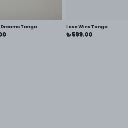
 Dreams Tanga
Love Wins Tanga
00
₺ 599.00