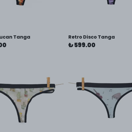
oucan Tanga
Retro Disco Tanga
00
₺ 599.00