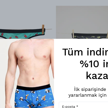
Tüm indi
%10 i
kaza
 Baby Tanga
Banana Manana Tanga
00
₺ 599.00
İlk siparişind
yararlanmak için