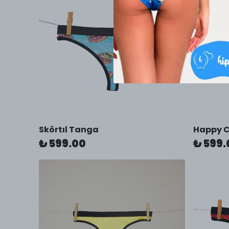
Skörtıl Tanga
Happy C
₺ 599.00
₺ 599.