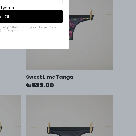
ediyorum
ıt Ol
ile ilgili iletişim almayı kabul edersiniz ve
inizi onaylarsınız.
Sweet Lime Tanga
₺ 599.00