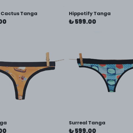
y Cactus Tanga
Hippotify Tanga
00
₺ 599.00
nga
Surreal Tanga
00
₺ 599.00