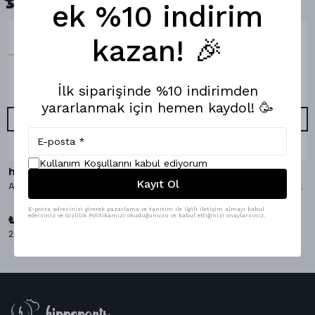
ek %10 indirim
kazan! 🎉
İlk siparişinde %10 indirimden
yararlanmak için hemen kaydol! 🥳
Kullanım Koşullarını kabul ediyorum
hippopants
hippopants
Kayıt Ol
AvocaDo It Bambu Çorap
AvocaDo It Boxer & Bambu Çorap
₺ 1,098.00
E-posta adresinizi girerek pazarlama ve tanıtım ile ilgili iletişim almayı kabul
%
9
₺ 999.00
edersiniz ve Gizlilik Politikamızı okuduğunuzu ve kabul ettiğinizi onaylarsınız.
₺ 349.00
2 Çorap Bedeni