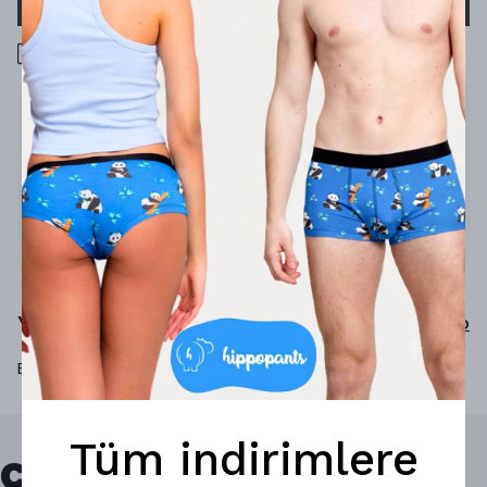
1000 TL üzeri ücretsiz kargo
Ürün Açıklaması
Gerçek olamayacak kadar rahat
%92 micro-modal
%8 elastan
Yorumlar
Yorum Yap
Bu ürün için henüz yorum yapılmamış.
Tüm indirimlere
Çok Satanlar