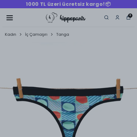
000 TL üzeri ücretsiz kargo!📦
1
0
Kadın
İç Çamaşırı
Tanga