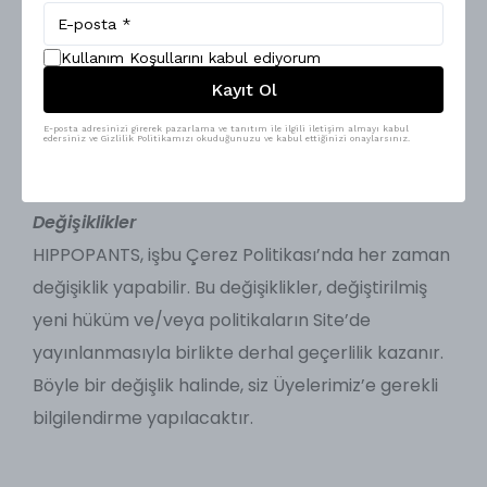
çerezlerde depolamamaktayız.
Gezinme bilgilerinizi toplama amacıyla
Kullanım Koşullarını kabul ediyorum
Kayıt Ol
kullandığımız çerezler hakkında bilgi, Site’ye ilk
defa giriş yaptığınızda pop-up ekran ile
E-posta adresinizi girerek pazarlama ve tanıtım ile ilgili iletişim almayı kabul
edersiniz ve Gizlilik Politikamızı okuduğunuzu ve kabul ettiğinizi onaylarsınız.
verilecektir.
Değişiklikler
HIPPOPANTS, işbu Çerez Politikası’nda her zaman
değişiklik yapabilir. Bu değişiklikler, değiştirilmiş
yeni hüküm ve/veya politikaların Site’de
yayınlanmasıyla birlikte derhal geçerlilik kazanır.
Böyle bir değişlik halinde, siz Üyelerimiz’e gerekli
bilgilendirme yapılacaktır.