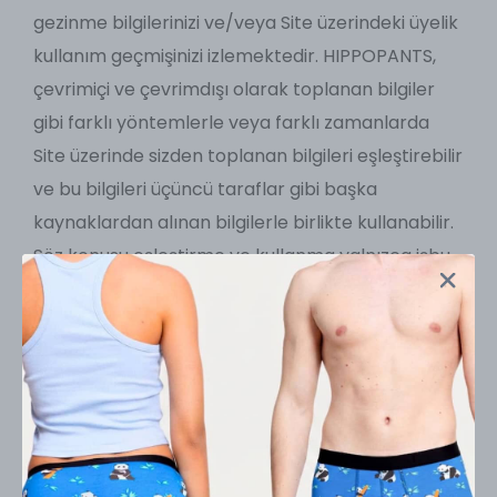
gezinme bilgilerinizi ve/veya Site üzerindeki üyelik
kullanım geçmişinizi izlemektedir. HIPPOPANTS,
çevrimiçi ve çevrimdışı olarak toplanan bilgiler
gibi farklı yöntemlerle veya farklı zamanlarda
Site üzerinde sizden toplanan bilgileri eşleştirebilir
ve bu bilgileri üçüncü taraflar gibi başka
kaynaklardan alınan bilgilerle birlikte kullanabilir.
Söz konusu eşleştirme ve kullanma yalnızca işbu
Çerez Politikası ile belirlenen amaçlar ve kapsam
dahilinde kalacaktır.
HIPPOPANTS, çerezleri ayrıca; arama motorlarını,
Site’yi ve/veya HIPPOPANTS’in reklam verdiği
web sitelerini ziyaret ettiğinizde ilginizi
çekebileceğini düşündüğü reklamları size
sunabilmek amacıyla kullanabilir. HIPPOPANTS bu