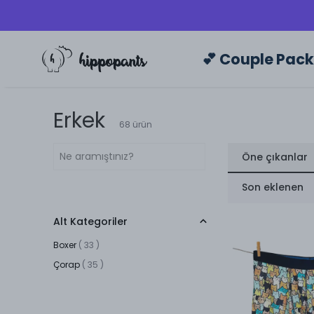
💕 Couple Pac
Erkek
68
ürün
Öne çıkanlar
Son eklenen
Alt Kategoriler
Boxer
(
33
)
Çorap
(
35
)