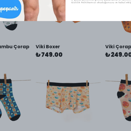
Gizlilik Politikamızı okuduğunuzu ve kabul ettiğ
Bambu Çorap
Viki Boxer
Viki Çora
₺ 749.00
₺ 249.0