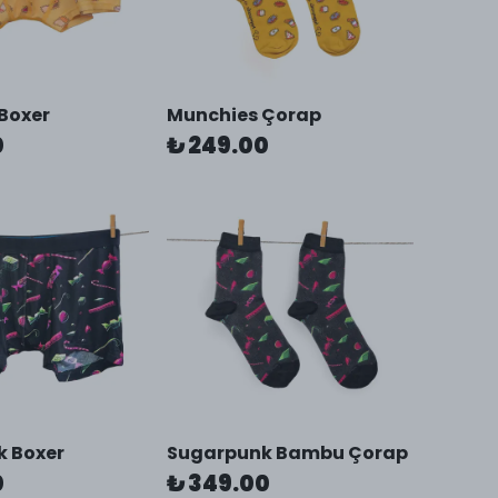
Boxer
Munchies Çorap
0
₺ 249.00
 Boxer
Sugarpunk Bambu Çorap
0
₺ 349.00