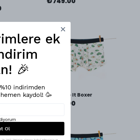
₺ 749.00
0
rimlere ek
ndirim
n! 🎉
e %10 indirimden
 hemen kaydol! 🥳
me! Çorap
AvocaDo It Boxer
0
₺ 749.00
ediyorum
ıt Ol
ile ilgili iletişim almayı kabul edersiniz ve