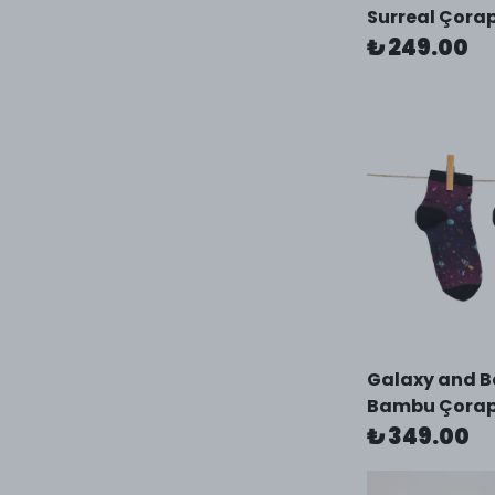
Surreal Çora
₺ 249.00
Galaxy and 
Bambu Çora
₺ 349.00