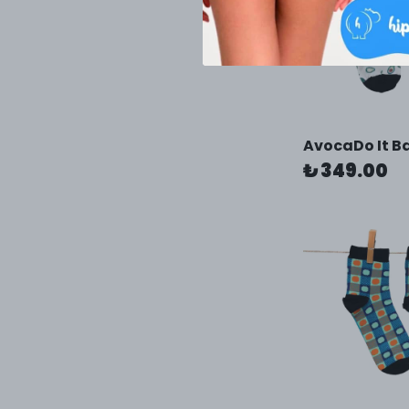
AvocaDo It 
₺ 349.00