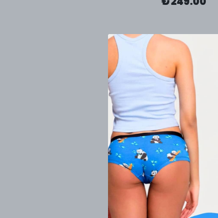
₺ 249.00
Hippotify Ço
₺ 249.00