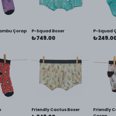
Bambu Çorap
P-Squad Boxer
P-Squad 
₺ 749.00
₺ 249.0
p
Friendly Cactus Boxer
Friendly 
Çorap