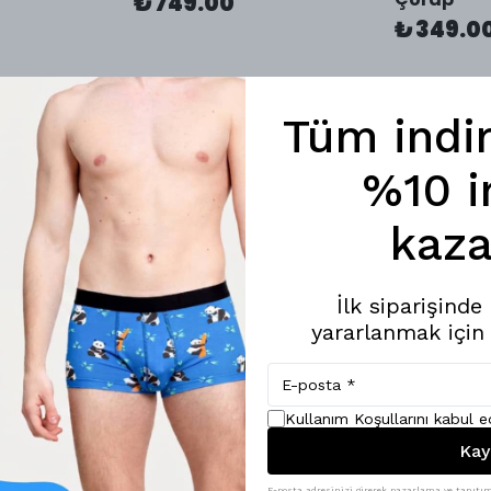
₺ 749.00
₺ 349.0
Tüm indi
%10 i
kaza
İlk siparişind
yararlanmak için
rap
Coffee Time! Boxer
Coffee Ti
₺ 749.00
₺ 249.0
Kullanım Koşullarını kabul 
Kay
E-posta adresinizi girerek pazarlama ve tanıtım 