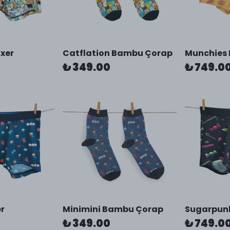
oxer
Catflation Bambu Çorap
Munchies 
₺ 349.00
₺ 749.0
er
Minimini Bambu Çorap
Sugarpunk
₺ 349.00
₺ 749.0