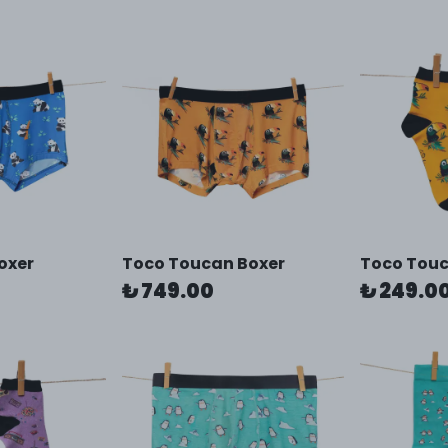
oxer
Toco Toucan Boxer
Toco Tou
₺ 749.00
₺ 249.0