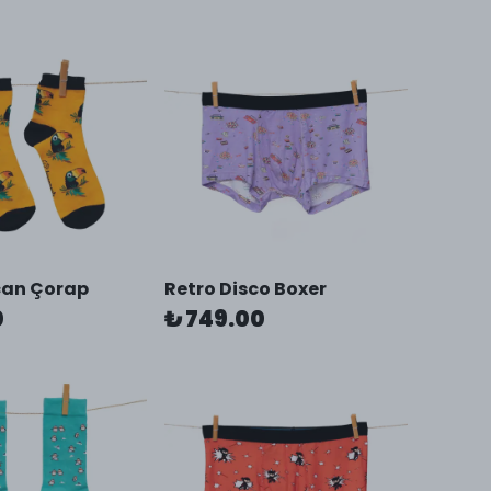
can Çorap
Retro Disco Boxer
0
₺ 749.00