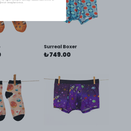
inizi onaylarsınız.
p
Surreal Boxer
0
₺ 749.00