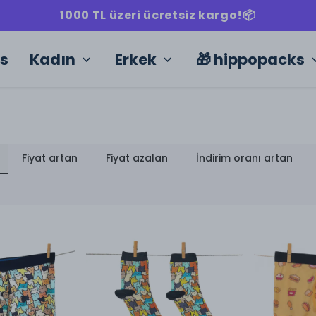
1000 TL üzeri ücretsiz kargo!📦
ks
Kadın
Erkek
🎁 hippopacks
Fiyat artan
Fiyat azalan
İndirim oranı artan