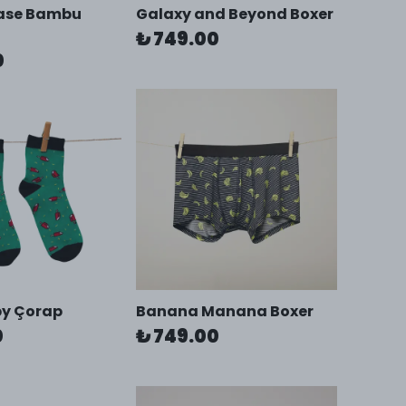
ease Bambu
Galaxy and Beyond Boxer
₺ 749.00
0
by Çorap
Banana Manana Boxer
0
₺ 749.00