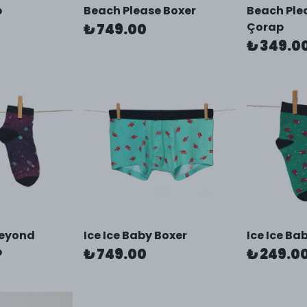
p
Beach Please Boxer
Beach Pl
Çorap
₺ 749.00
₺ 349.0
Beyond
Ice Ice Baby Boxer
Ice Ice Ba
p
₺ 749.00
₺ 249.0