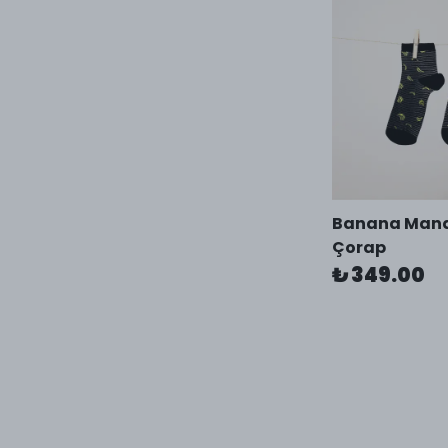
Banana Man
Çorap
₺ 349.00