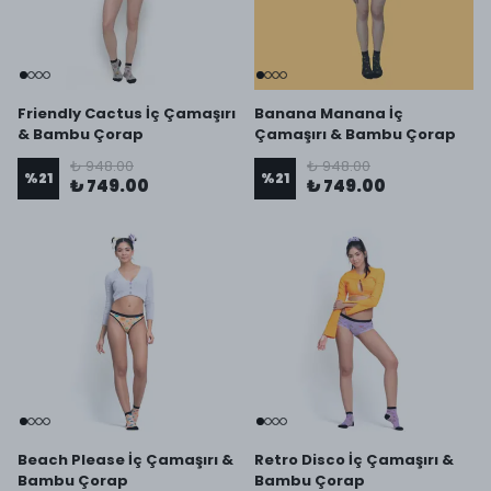
Friendly Cactus İç Çamaşırı
Banana Manana İç
& Bambu Çorap
Çamaşırı & Bambu Çorap
₺ 948.00
₺ 948.00
%
21
%
21
₺ 749.00
₺ 749.00
Beach Please İç Çamaşırı &
Retro Disco İç Çamaşırı &
Bambu Çorap
Bambu Çorap