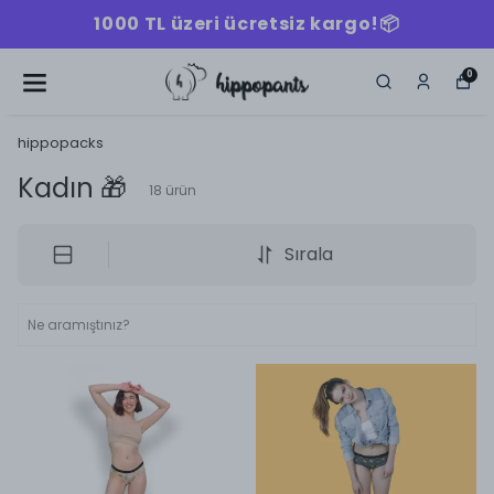
1000 TL üzeri ücretsiz kargo!📦
0
hippopacks
Kadın 🎁
18
ürün
Sırala