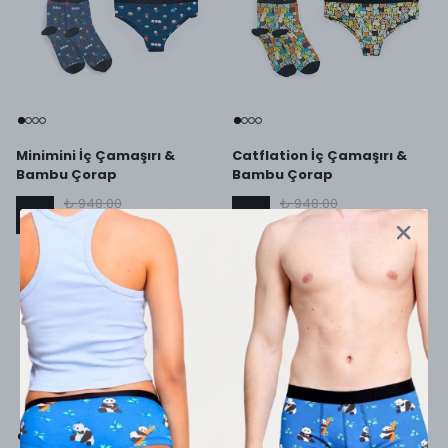
Minimini İç Çamaşırı &
Catflation İç Çamaşırı &
Bambu Çorap
Bambu Çorap
₺ 948.00
₺ 948.00
%
21
%
21
₺ 749.00
₺ 749.00