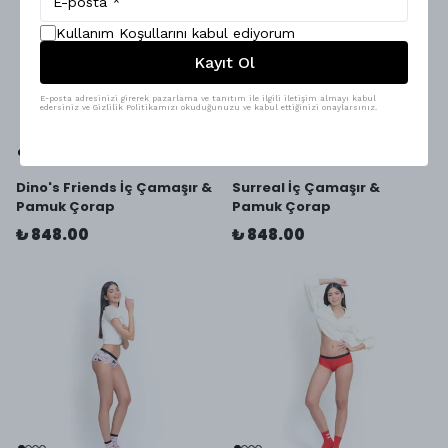
Kullanım Koşullarını kabul ediyorum
Kayıt Ol
E-posta adresinizi girerek pazarlama ve tanıtım ile ilgili iletişim almayı kabul
edersiniz ve Gizlilik Politikamızı okuduğunuzu ve kabul ettiğinizi onaylarsınız.
Dino's Friends İç Çamaşır &
Surreal İç Çamaşır &
Pamuk Çorap
Pamuk Çorap
₺ 848.00
₺ 848.00