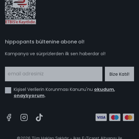
hippopants bültenine abone ol!
Kampanya ve sürprizlerden ilk sen haberdar ol!
Bize Katıl!
Kişisel Verilerin Korunması Kanunu'nu
okudum
,
onaylıyorum
.
©2026 Tüm Hakları Saklıdır - ikas E-Ticaret
Altyapısı ile