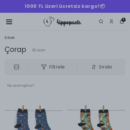
1000 TL üzeri ücretsiz kargo!📦
0
Erkek
Çorap
35
ürün
Filtrele
Sırala