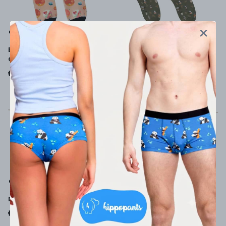
Beach Please Bambu
Coffee Time! Çorap
Çorap
₺ 249.00
₺ 349.00
Dino's Friends Çorap
Hippotify Çorap
₺ 249.00
₺ 249.00