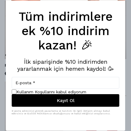
Tüm indirimlere
ek %10 indirim
kazan! 🎉
İlk siparişinde %10 indirimden
Party Animal Bambu Çorap
Smooth Ocean Çorap
yararlanmak için hemen kaydol! 🥳
₺ 349.00
₺ 249.00
Kullanım Koşullarını kabul ediyorum
Kayıt Ol
E-posta adresinizi girerek pazarlama ve tanıtım ile ilgili iletişim almayı kabul
edersiniz ve Gizlilik Politikamızı okuduğunuzu ve kabul ettiğinizi onaylarsınız.