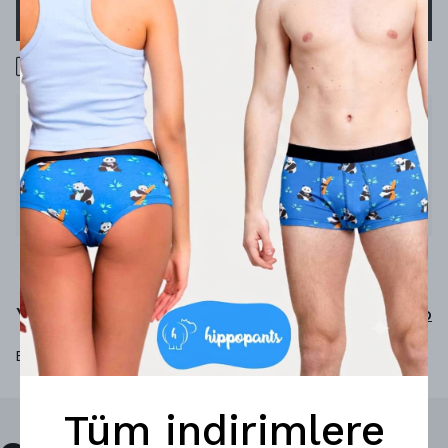
SEPETE EKLE
1000 TL üzeri ücretsiz kargo
Ürün Açıklaması
Mini mini birler, çalışkan ikiler, çok rahat hippolar!
%92 micro-modal
%8 elastan
Yorumlar
Yorum Yap
Bu ürün için henüz yorum yapılmamış.
Tüm indirimlere