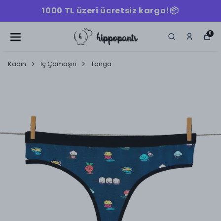
1000 TL üzeri ücretsiz kargo!📦
0
Kadın
İç Çamaşırı
Tanga