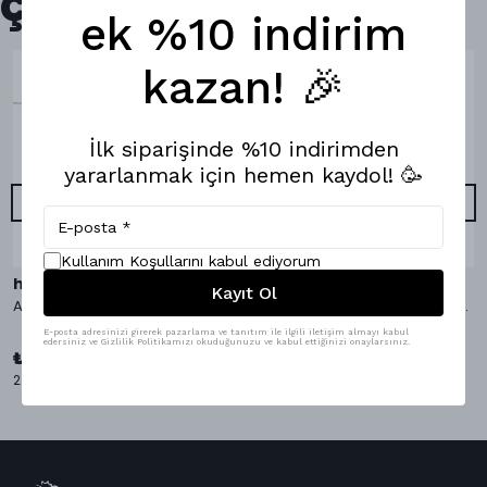
Çok Satanlar
ek %10 indirim
kazan! 🎉
İlk siparişinde %10 indirimden
yararlanmak için hemen kaydol! 🥳
Kullanım Koşullarını kabul ediyorum
hippopants
hippopants
Kayıt Ol
AvocaDo It Bambu Çorap
AvocaDo It Boxer & Bambu Çorap
E-posta adresinizi girerek pazarlama ve tanıtım ile ilgili iletişim almayı kabul
₺ 1,098.00
edersiniz ve Gizlilik Politikamızı okuduğunuzu ve kabul ettiğinizi onaylarsınız.
%
9
₺ 999.00
₺ 349.00
2 Çorap Bedeni