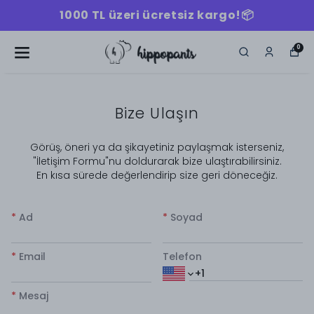
1000 TL üzeri ücretsiz kargo!📦
0
Bize Ulaşın
​Görüş, öneri ya da şikayetiniz paylaşmak isterseniz,
"İletişim Formu"nu doldurarak bize ulaştırabilirsiniz.
En kısa sürede değerlendirip size geri döneceğiz.
*
Ad
*
Soyad
*
Email
Telefon
*
Mesaj