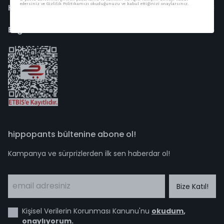
edersiniz ve Gizlilik Politikamızı okuduğunuzu ve kabul ettiğinizi onaylarsınız.
Hesabım
Bilgi
hippopants bültenine abone ol!
Kampanya ve sürprizlerden ilk sen haberdar ol!
Bize Katıl!
Kişisel Verilerin Korunması Kanunu'nu
okudum
,
onaylıyorum
.