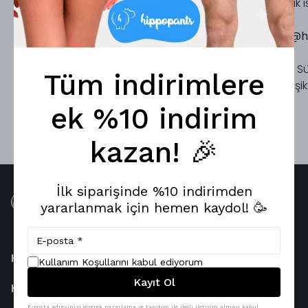
Görüş, öneri, talep ya da şikayetinizi paylaşmak iste
info@h
Sinanpaşa Mah. S
Tüm indirimlere
Beşik
ek %10 indirim
kazan! 🎉
İlk siparişinde %10 indirimden
yararlanmak için hemen kaydol! 🥳
Kategoriler
Kullanım Koşullarını kabul ediyorum
Kayıt Ol
Hakkımızda
E-posta adresinizi girerek pazarlama ve tanıtım ile ilgili iletişim almayı kabul