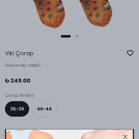
Viki Çorap
Ürün Kodu
:
VikiKC
₺ 249.00
Çorap Bedeni
35-39
40-44
SEPETE EKLE