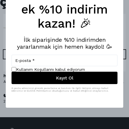
Çok Satanlar
ek %10 indirim
kazan! 🎉
İlk siparişinde %10 indirimden
yararlanmak için hemen kaydol! 🥳
Kullanım Koşullarını kabul ediyorum
hippopants
hippopants
Kayıt Ol
AvocaDo It Bambu Çorap
AvocaDo It Boxer & Bambu Çorap
E-posta adresinizi girerek pazarlama ve tanıtım ile ilgili iletişim almayı kabul
₺ 1,098.00
edersiniz ve Gizlilik Politikamızı okuduğunuzu ve kabul ettiğinizi onaylarsınız.
%
9
₺ 999.00
₺ 349.00
2 Çorap Bedeni