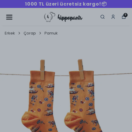
1000 TL üzeri ücretsiz kargo!📦
0
Erkek
Çorap
Pamuk