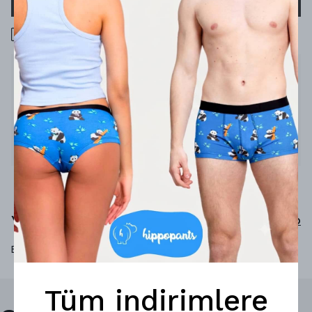
1000 TL üzeri ücretsiz kargo
Ürün Açıklaması
Rahatlığa yelken aç
%65 pamuk
%33 poliamid
%2 elastan
Yorumlar
Yorum Yap
Bu ürün için henüz yorum yapılmamış.
Tüm indirimlere