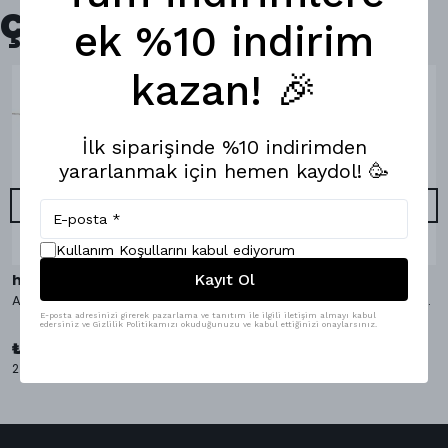
Çok Satanlar
ek %10 indirim
kazan! 🎉
İlk siparişinde %10 indirimden
yararlanmak için hemen kaydol! 🥳
Kullanım Koşullarını kabul ediyorum
Kayıt Ol
hippopants
hippopants
AvocaDo It Bambu Çorap
AvocaDo It Boxer & Bambu Çorap
E-posta adresinizi girerek pazarlama ve tanıtım ile ilgili iletişim almayı kabul
edersiniz ve Gizlilik Politikamızı okuduğunuzu ve kabul ettiğinizi onaylarsınız.
₺ 1,098.00
%
9
₺ 999.00
₺ 349.00
2 Çorap Bedeni