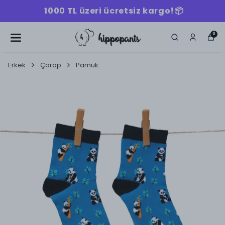
1000 TL üzeri ücretsiz kargo!📦
0
Erkek
Çorap
Pamuk