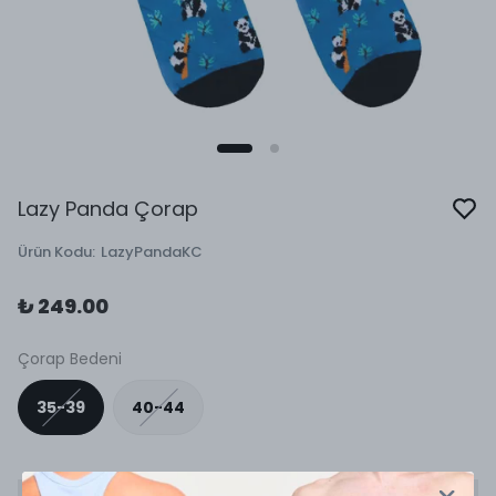
Lazy Panda Çorap
Ürün Kodu
:
LazyPandaKC
₺ 249.00
Çorap Bedeni
35-39
40-44