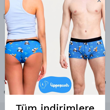
Stoğa Gelince Haber Ver
1000 TL üzeri ücretsiz kargo
Ürün Açıklaması
Yataktan kalkmanı gerektirmeyen bir gün gibi
%65 pamuk
%33 poliamid
%2 elastan
Yorumlar
Yorum Yap
Bu ürün için henüz yorum yapılmamış.
Tüm indirimlere