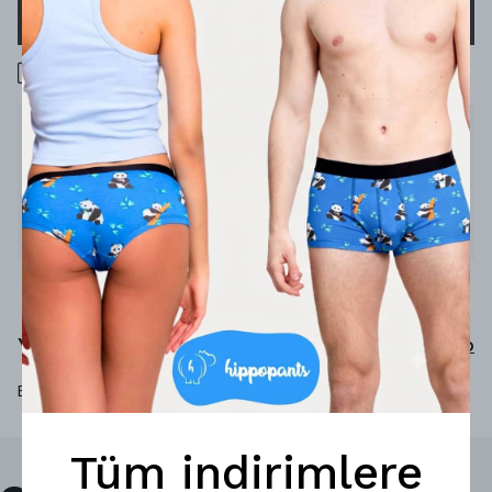
SEPETE EKLE
1000 TL üzeri ücretsiz kargo
Ürün Açıklaması
Siber dünyadaki tatlış hippolar!
%92 micro-modal
%8 elastan
Yorumlar
Yorum Yap
Bu ürün için henüz yorum yapılmamış.
Tüm indirimlere