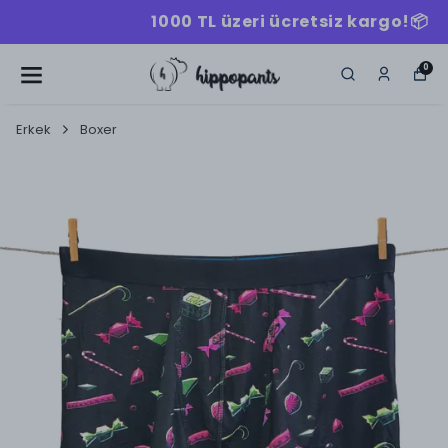
1000 TL üzeri ücretsiz kargo!📦
0
Erkek
Boxer