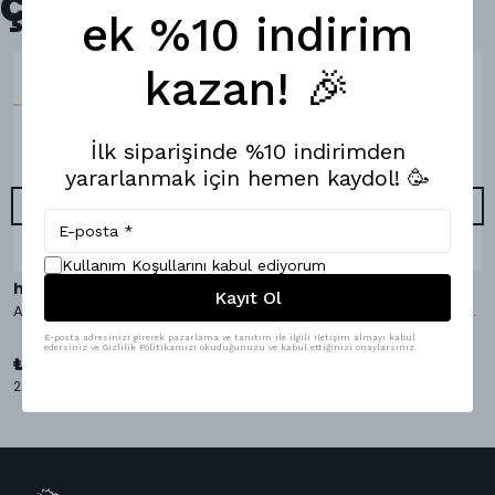
Çok Satanlar
ek %10 indirim
kazan! 🎉
İlk siparişinde %10 indirimden
yararlanmak için hemen kaydol! 🥳
Kullanım Koşullarını kabul ediyorum
hippopants
hippopants
Kayıt Ol
AvocaDo It Bambu Çorap
AvocaDo It Boxer & Bambu Çorap
E-posta adresinizi girerek pazarlama ve tanıtım ile ilgili iletişim almayı kabul
₺ 1,098.00
edersiniz ve Gizlilik Politikamızı okuduğunuzu ve kabul ettiğinizi onaylarsınız.
%
9
₺ 999.00
₺ 349.00
2 Çorap Bedeni