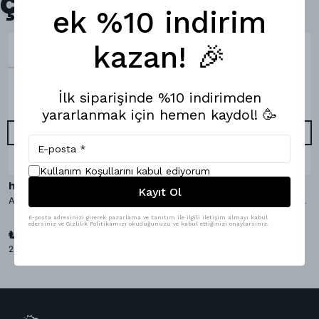
Çok Satanlar
ek %10 indirim
kazan! 🎉
İlk siparişinde %10 indirimden
yararlanmak için hemen kaydol! 🥳
Kullanım Koşullarını kabul ediyorum
hippopants
hippopants
Kayıt Ol
AvocaDo It Bambu Çorap
AvocaDo It Boxer & Bambu Çorap
E-posta adresinizi girerek pazarlama ve tanıtım ile ilgili iletişim almayı kabul
₺ 1,098.00
edersiniz ve Gizlilik Politikamızı okuduğunuzu ve kabul ettiğinizi onaylarsınız.
%
9
₺ 999.00
₺ 349.00
2 Çorap Bedeni