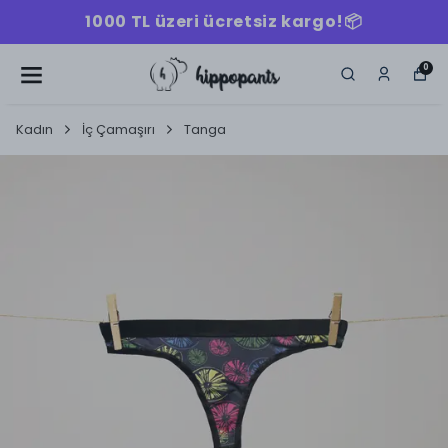
1000 TL üzeri ücretsiz kargo!📦
0
Kadın
İç Çamaşırı
Tanga