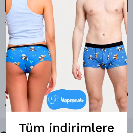
SEPETE EKLE
1000 TL üzeri ücretsiz kargo
Ürün Açıklaması
Hayat sana lime verdiğinde kokteyl yap
%92 micro-modal
%8 elastan
Yorumlar
Yorum Yap
Bu ürün için henüz yorum yapılmamış.
Tüm indirimlere