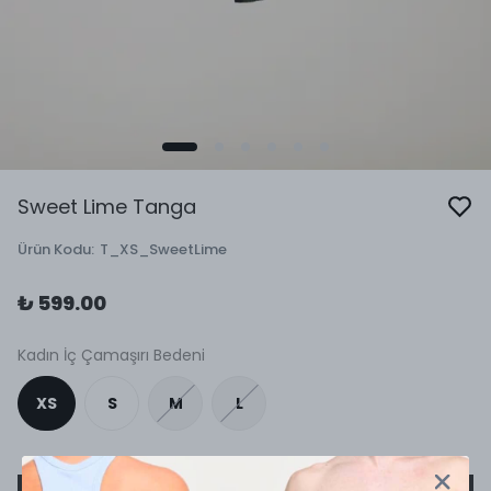
Sweet Lime Tanga
Ürün Kodu
:
T_XS_SweetLime
₺ 599.00
Kadın İç Çamaşırı Bedeni
XS
S
M
L