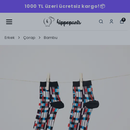
1000 TL üzeri ücretsiz kargo!📦
0
Erkek
Çorap
Bambu