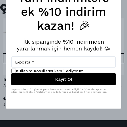
Çok Satanlar
ek %10 indirim
kazan! 🎉
İlk siparişinde %10 indirimden
yararlanmak için hemen kaydol! 🥳
Kullanım Koşullarını kabul ediyorum
Kayıt Ol
hippopants
hippopants
AvocaDo It Bambu Çorap
AvocaDo It Boxer & Bambu Çorap
E-posta adresinizi girerek pazarlama ve tanıtım ile ilgili iletişim almayı kabul
edersiniz ve Gizlilik Politikamızı okuduğunuzu ve kabul ettiğinizi onaylarsınız.
₺ 1,098.00
%
9
₺ 999.00
₺ 349.00
2 Çorap Bedeni