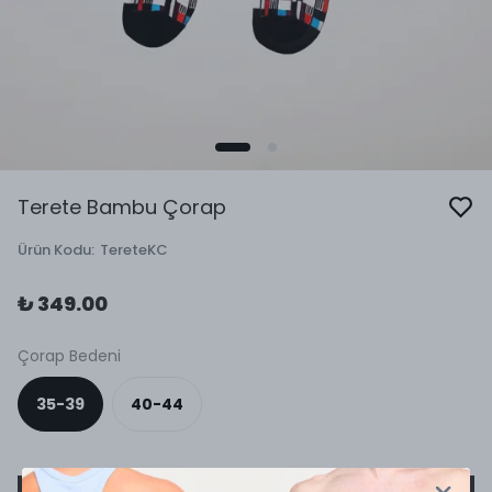
Terete Bambu Çorap
Ürün Kodu
:
TereteKC
₺ 349.00
Çorap Bedeni
35-39
40-44