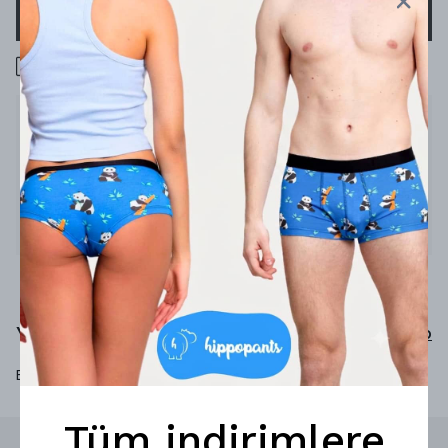
SEPETE EKLE
1000 TL üzeri ücretsiz kargo
Ürün Açıklaması
Sinyal yok
%79 bambu
%19 poliamid
%2 elastan
Yorumlar
Yorum Yap
Bu ürün için henüz yorum yapılmamış.
Tüm indirimlere