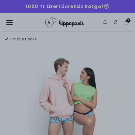
1000 TL üzeri ücretsiz kargo!📦
0
💕 Couple Packs