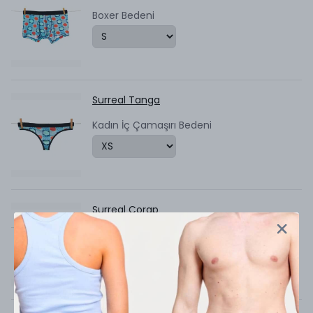
Boxer Bedeni
Surreal Tanga
Kadın İç Çamaşırı Bedeni
Surreal Çorap
Çorap Bedeni