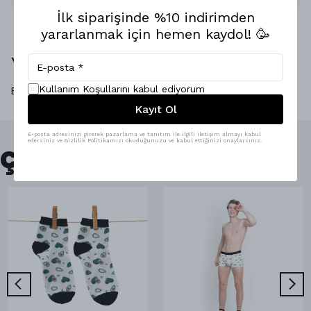
İlk siparişinde %10 indirimden
yararlanmak için hemen kaydol! 🥳
Yorumlar
Kullanım Koşullarını kabul ediyorum
Bu ürün için henüz yorum yapılmamış.
Kayıt Ol
E-posta adresinizi girerek pazarlama ve tanıtım ile ilgili iletişim almayı kabul
edersiniz ve Gizlilik Politikamızı okuduğunuzu ve kabul ettiğinizi onaylarsınız.
Çok Satanlar