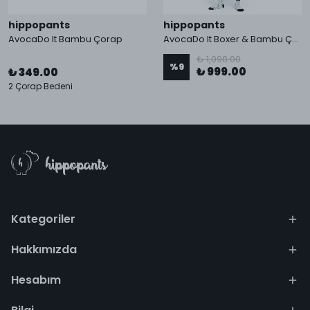
hippopants
hippopants
AvocaDo It Bambu Çorap
AvocaDo It Boxer & Bambu Çorap
₺ 1,098.00
%
9
₺ 999.00
₺ 349.00
2 Çorap Bedeni
Kategoriler
Hakkımızda
Hesabım