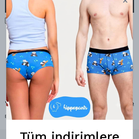
SEPETE EKLE
1000 TL üzeri ücretsiz kargo
Ürün Açıklaması
Sanat senin içindir.
%79 bambu
%19 poliamid
%2 elastan
Yorumlar
Yorum Yap
Bu ürün için henüz yorum yapılmamış.
Tüm indirimlere