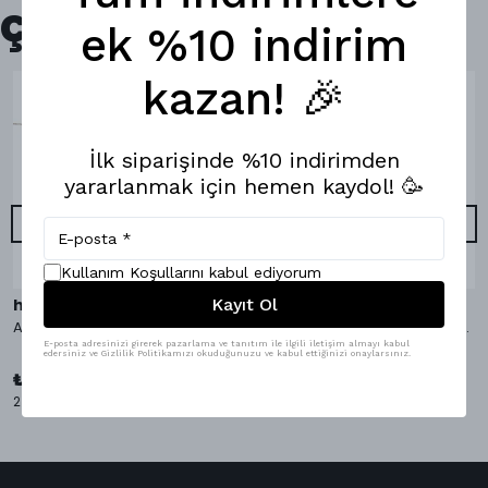
Çok Satanlar
ek %10 indirim
kazan! 🎉
İlk siparişinde %10 indirimden
yararlanmak için hemen kaydol! 🥳
Kullanım Koşullarını kabul ediyorum
Kayıt Ol
hippopants
hippopants
AvocaDo It Bambu Çorap
AvocaDo It Boxer & Bambu Çorap
E-posta adresinizi girerek pazarlama ve tanıtım ile ilgili iletişim almayı kabul
edersiniz ve Gizlilik Politikamızı okuduğunuzu ve kabul ettiğinizi onaylarsınız.
₺ 1,098.00
%
9
₺ 999.00
₺ 349.00
2 Çorap Bedeni