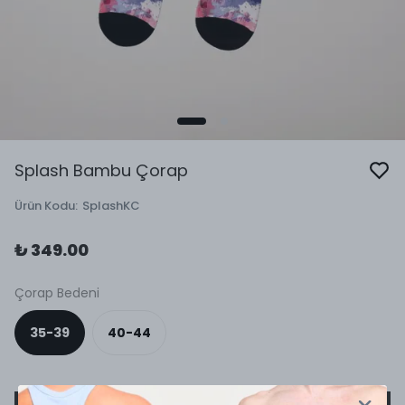
Splash Bambu Çorap
Ürün Kodu
:
SplashKC
₺ 349.00
Çorap Bedeni
35-39
40-44