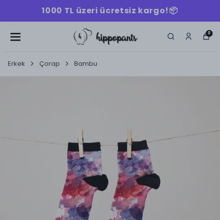
1000 TL üzeri ücretsiz kargo!📦
0
Erkek
Çorap
Bambu