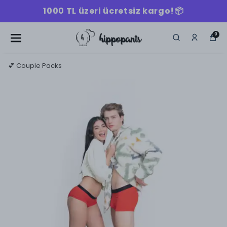
1000 TL üzeri ücretsiz kargo!📦
0
💕 Couple Packs