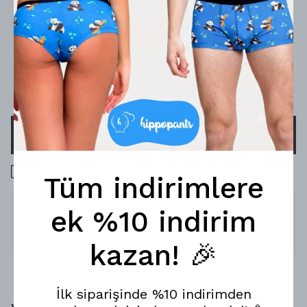
Redlight Çorap
Çorap Bedeni
SEPETE EKLE
1000 TL üzeri ücretsiz kargo
Tüm indirimlere
Ürün Açıklaması
ek %10 indirim
Devamını Göster
kazan! 🎉
İlk siparişinde %10 indirimden