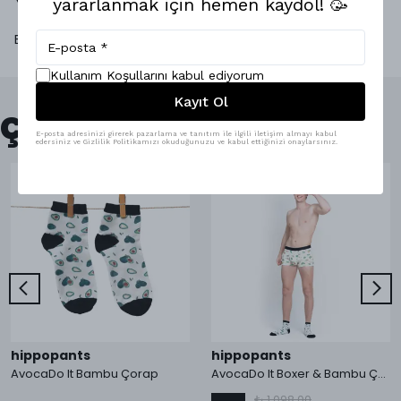
Yorumlar
yararlanmak için hemen kaydol! 🥳
Bu ürün için henüz yorum yapılmamış.
Kullanım Koşullarını kabul ediyorum
Kayıt Ol
Çok Satanlar
E-posta adresinizi girerek pazarlama ve tanıtım ile ilgili iletişim almayı kabul
edersiniz ve Gizlilik Politikamızı okuduğunuzu ve kabul ettiğinizi onaylarsınız.
hippopants
hippopants
AvocaDo It Bambu Çorap
AvocaDo It Boxer & Bambu Çorap
₺ 1,098.00