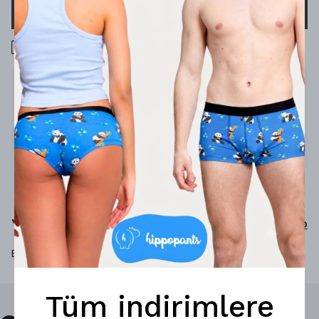
SEPETE EKLE
1000 TL üzeri ücretsiz kargo
Ürün Açıklaması
Nefes aldıran tasarım
%92 micro-modal
%8 elastan
Yorumlar
Yorum Yap
Bu ürün için henüz yorum yapılmamış.
Tüm indirimlere