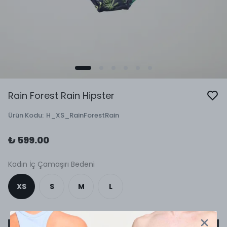
Rain Forest Rain Hipster
Ürün Kodu
:
H_XS_RainForestRain
₺ 599.00
Kadın İç Çamaşırı Bedeni
XS
S
M
L