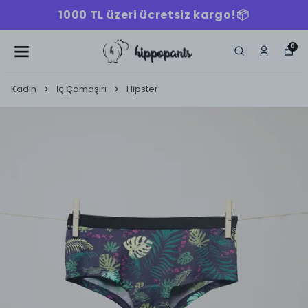
1000 TL üzeri ücretsiz kargo!📦
0
Kadın
İç Çamaşırı
Hipster