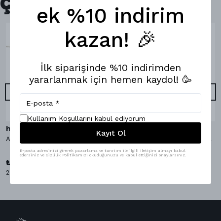
Çok Satanlar
ek %10 indirim
kazan! 🎉
İlk siparişinde %10 indirimden
yararlanmak için hemen kaydol! 🥳
Kullanım Koşullarını kabul ediyorum
hippopants
hippopants
Kayıt Ol
AvocaDo It Bambu Çorap
AvocaDo It Boxer & Bambu Çorap
E-posta adresinizi girerek pazarlama ve tanıtım ile ilgili iletişim almayı kabul
₺ 1,098.00
edersiniz ve Gizlilik Politikamızı okuduğunuzu ve kabul ettiğinizi onaylarsınız.
%
9
₺ 999.00
₺ 349.00
2 Çorap Bedeni