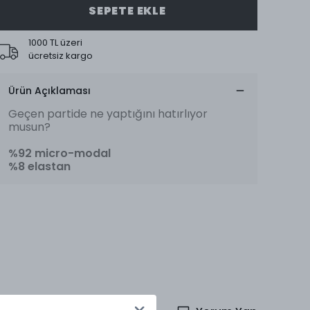
SEPETE EKLE
1000 TL üzeri
ücretsiz kargo
Ürün Açıklaması
Geçen partide ne yaptığını hatırlıyor
musun?
%92 micro-modal
%8 elastan