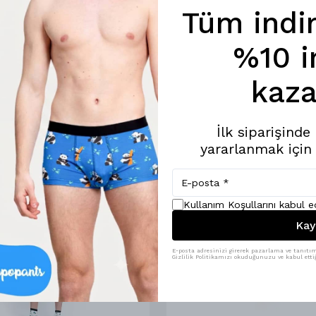
Tüm indi
%10 i
kaza
İlk siparişind
yararlanmak için
Kullanım Koşullarını kabul 
Kay
E-posta adresinizi girerek pazarlama ve tanıtım 
Gizlilik Politikamızı okuduğunuzu ve kabul ettiğ