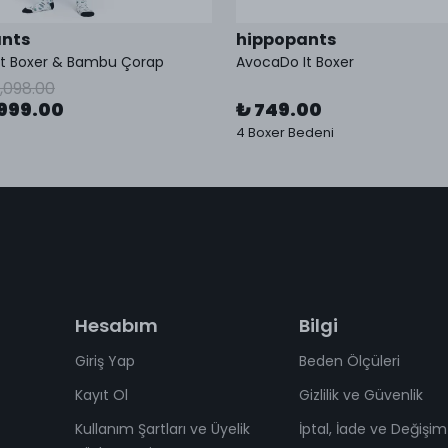
nts
hippopants
It Boxer & Bambu Çorap
AvocaDo It Boxer
1,098.00
999.00
₺ 749.00
4 Boxer Bedeni
Hesabım
Bilgi
Giriş Yap
Beden Ölçüleri
Kayıt Ol
Gizlilik ve Güvenlik
Kullanım Şartları ve Üyelik
İptal, İade ve Değişim 