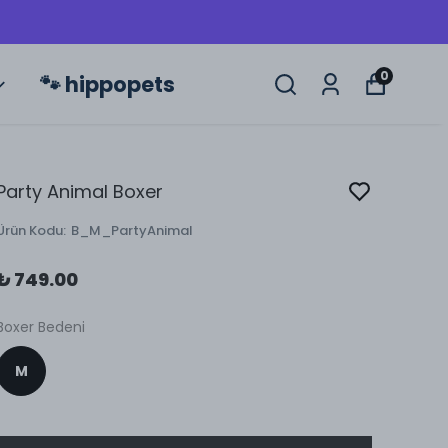
0
🐾 hippopets
Party Animal Boxer
Ürün Kodu
:
B_M_PartyAnimal
₺ 749.00
Boxer Bedeni
M