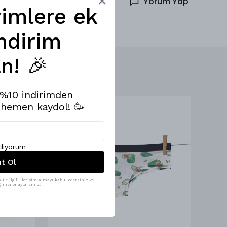
Yorum Yap
rimlere ek
ndirim
n! 🎉
e %10 indirimden
 hemen kaydol! 🥳
ediyorum
ıt Ol
ile ilgili iletişim almayı kabul edersiniz ve
inizi onaylarsınız.