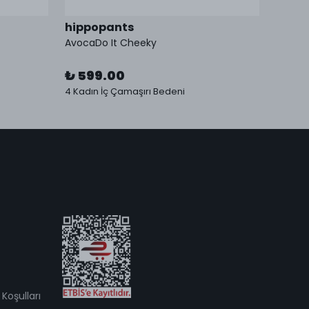
hippopants
hipp
AvocaDo It Cheeky
AvocaD
₺ 599.00
₺ 59
4 Kadın İç Çamaşırı Bedeni
4 Kadın
Koşulları