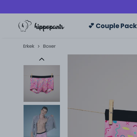
💕 Couple Pac
Erkek
Boxer