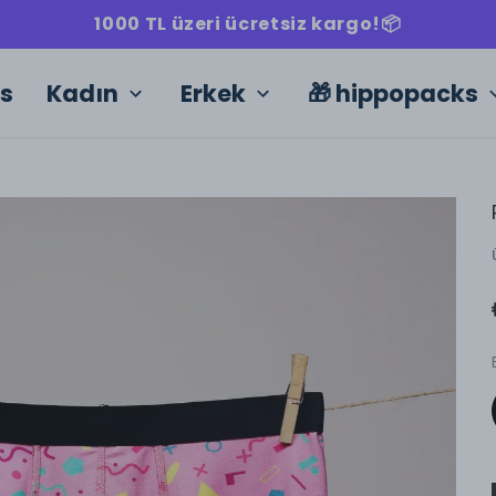
1000 TL üzeri ücretsiz kargo!📦
ks
Kadın
Erkek
🎁 hippopacks