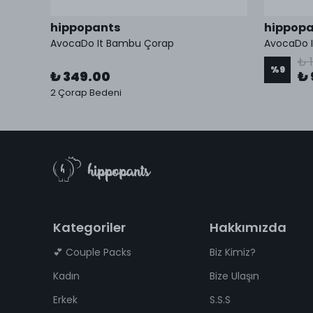
hippopants
hippopa
AvocaDo It Bambu Çorap
AvocaDo 
₺ 
%
9
₺ 349.00
₺ 
kleri
2 Çorap Bedeni
Kategoriler
Hakkımızda
💕 Couple Packs
Biz Kimiz?
Kadın
Bize Ulaşın
Erkek
S.S.S