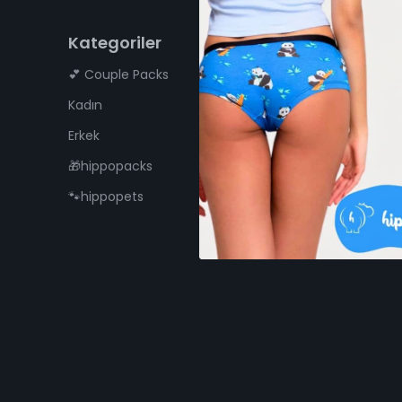
Kategoriler
Hakkımızda
💕 Couple Packs
Biz Kimiz?
Kadın
Bize Ulaşın
Erkek
S.S.S
🎁hippopacks
🐾hippopets