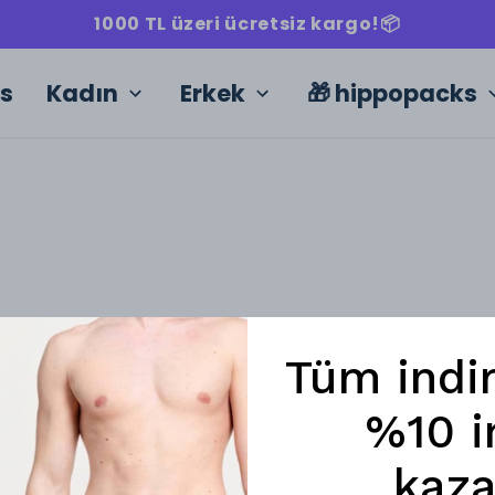
1000 TL üzeri ücretsiz kargo!📦
ks
Kadın
Erkek
🎁 hippopacks
Tüm indi
%10 i
kaza