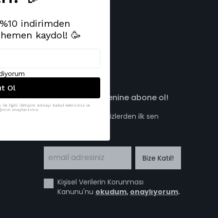
e %10 indirimden
 hemen kaydol! 🥳
Koşulları
ediyorum
ıt Ol
hippopants bültenine abone ol!
ile ilgili iletişim almayı kabul edersiniz ve
inizi onaylarsınız.
Kampanya ve sürprizlerden ilk sen
haberdar ol!
Bize Katıl!
Kişisel Verilerin Korunması
Kanunu'nu
okudum
,
onaylıyorum
.