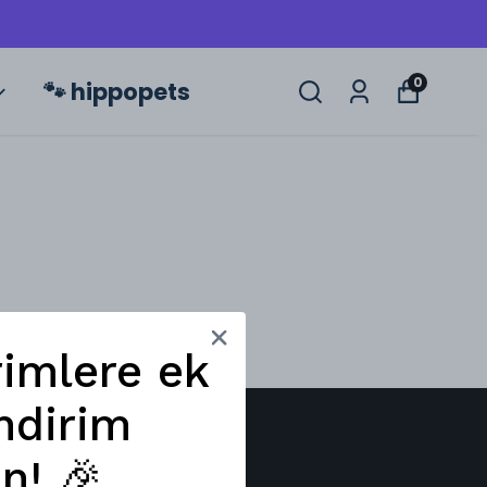
0
🐾 hippopets
rimlere ek
ndirim
n! 🎉