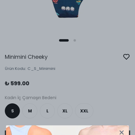
Minimini Cheeky
Ürün Kodu
:
C_S_Minimini
₺ 599.00
Kadın İç Çamaşırı Bedeni
S
M
L
XL
XXL