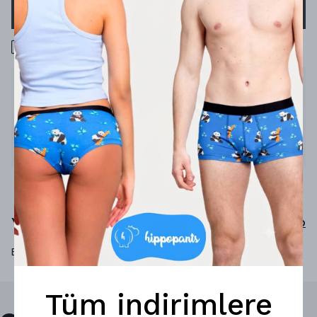
SEPETE EKLE
1000 TL üzeri ücretsiz kargo
Ürün Açıklaması
Mini mini birler, çalışkan ikiler, çok rahat hippolar!
%92 micro-modal
%8 elastan
Yorumlar
Yorum Yap
Bu ürün için henüz yorum yapılmamış.
Tüm indirimlere