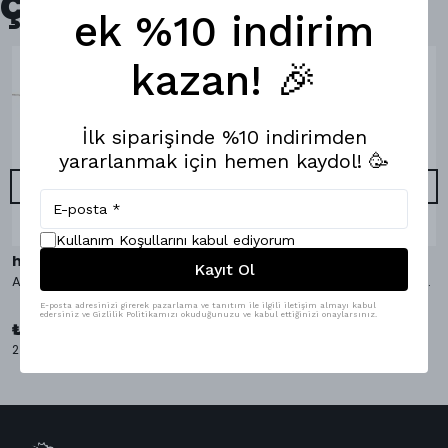
Çok Satanlar
ek %10 indirim
kazan! 🎉
İlk siparişinde %10 indirimden
yararlanmak için hemen kaydol! 🥳
Kullanım Koşullarını kabul ediyorum
hippopants
hippopants
Kayıt Ol
AvocaDo It Bambu Çorap
AvocaDo It Boxer & Bambu Çorap
E-posta adresinizi girerek pazarlama ve tanıtım ile ilgili iletişim almayı kabul
₺ 1,098.00
edersiniz ve Gizlilik Politikamızı okuduğunuzu ve kabul ettiğinizi onaylarsınız.
%
9
₺ 999.00
₺ 349.00
2 Çorap Bedeni