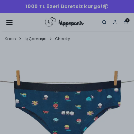
1000 TL üzeri ücretsiz kargo!📦
0
Kadın
İç Çamaşırı
Cheeky