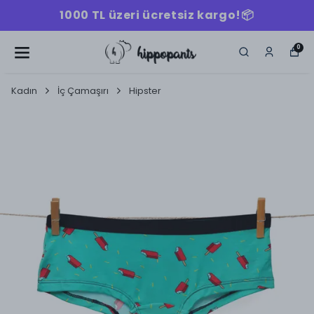
1000 TL üzeri ücretsiz kargo!📦
0
Kadın
İç Çamaşırı
Hipster