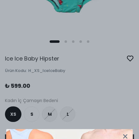
Ice Ice Baby Hipster
Ürün Kodu
:
H_XS_IceIceBaby
₺ 599.00
Kadın İç Çamaşırı Bedeni
XS
S
M
L