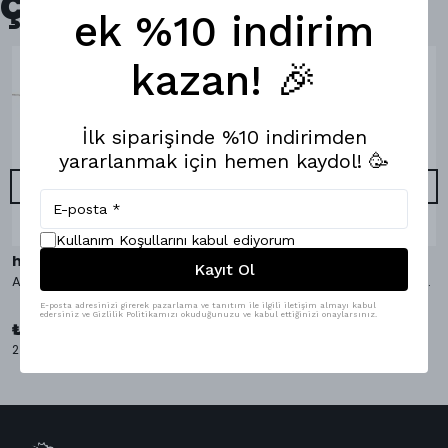
Çok Satanlar
ek %10 indirim
kazan! 🎉
İlk siparişinde %10 indirimden
yararlanmak için hemen kaydol! 🥳
Kullanım Koşullarını kabul ediyorum
hippopants
hippopants
Kayıt Ol
AvocaDo It Bambu Çorap
AvocaDo It Boxer & Bambu Çorap
E-posta adresinizi girerek pazarlama ve tanıtım ile ilgili iletişim almayı kabul
₺ 1,098.00
edersiniz ve Gizlilik Politikamızı okuduğunuzu ve kabul ettiğinizi onaylarsınız.
%
9
₺ 999.00
₺ 349.00
2 Çorap Bedeni