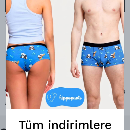
SEPETE EKLE
1000 TL üzeri ücretsiz kargo
Ürün Açıklaması
İçini rahatlat
%92 micro-modal
%8 elastan
Yorumlar
Yorum Yap
Bu ürün için henüz yorum yapılmamış.
Tüm indirimlere