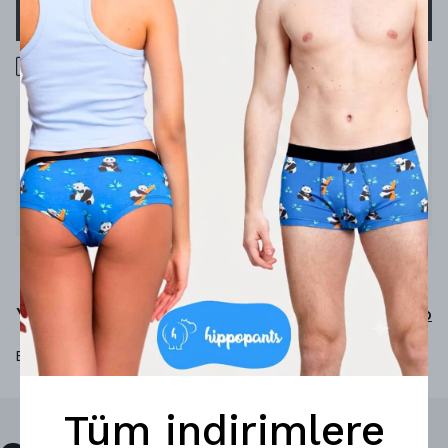
SEPETE EKLE
1000 TL üzeri ücretsiz kargo
Ürün Açıklaması
hippo ruhun gıdasıdır
%92 micro-modal
%8 elastan
Yorumlar
Yorum Yap
Bu ürün için henüz yorum yapılmamış.
Tüm indirimlere