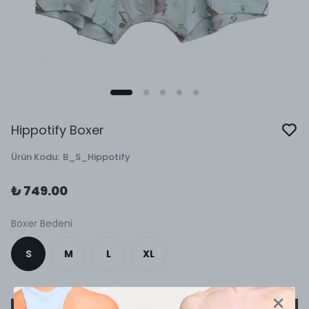
Hippotify Boxer
Ürün Kodu
:
B_S_Hippotify
₺ 749.00
Boxer Bedeni
S
M
L
XL