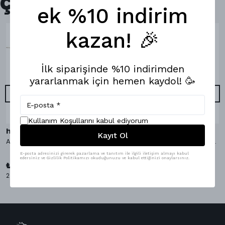
Çok Satanlar
ek %10 indirim
kazan! 🎉
İlk siparişinde %10 indirimden
yararlanmak için hemen kaydol! 🥳
Kullanım Koşullarını kabul ediyorum
hippopants
hippopants
Kayıt Ol
AvocaDo It Bambu Çorap
AvocaDo It Boxer & Bambu Çorap
E-posta adresinizi girerek pazarlama ve tanıtım ile ilgili iletişim almayı kabul
₺ 1,098.00
edersiniz ve Gizlilik Politikamızı okuduğunuzu ve kabul ettiğinizi onaylarsınız.
%
9
₺ 999.00
₺ 349.00
2 Çorap Bedeni