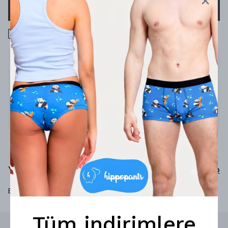
SEPETE EKLE
1000 TL üzeri ücretsiz kargo
Ürün Açıklaması
Yeni pişmiş kurabiye kokusunu duyar gibi
%79 bambu
%19 poliamid
%2 elastan
Yorumlar
Yorum Yap
Bu ürün için henüz yorum yapılmamış.
Tüm indirimlere