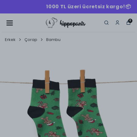
1000 TL üzeri ücretsiz kargo!📦
0
Erkek
Çorap
Bambu