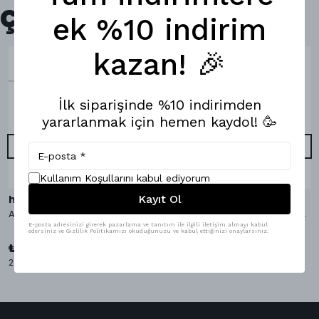
Çok Satanlar
ek %10 indirim
kazan! 🎉
İlk siparişinde %10 indirimden
yararlanmak için hemen kaydol! 🥳
Kullanım Koşullarını kabul ediyorum
Kayıt Ol
hippopants
hippopants
AvocaDo It Bambu Çorap
AvocaDo It Boxer & Bambu Çorap
E-posta adresinizi girerek pazarlama ve tanıtım ile ilgili iletişim almayı kabul
edersiniz ve Gizlilik Politikamızı okuduğunuzu ve kabul ettiğinizi onaylarsınız.
₺ 1,098.00
%
9
₺ 999.00
₺ 349.00
2 Çorap Bedeni