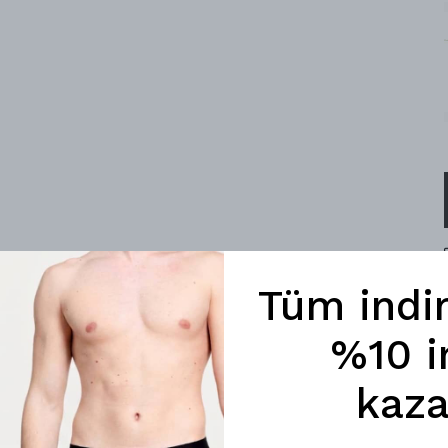
Tüm indi
%10 i
kaza