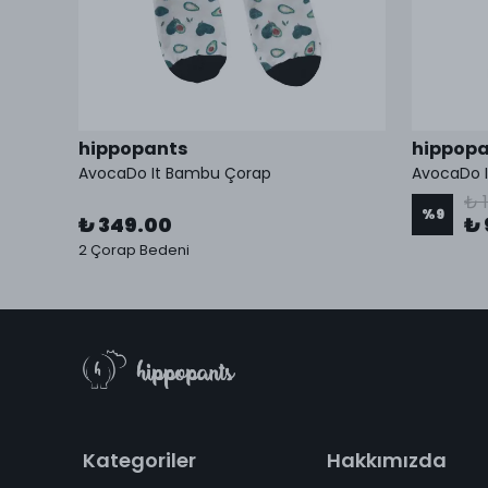
hippopants
hippopa
AvocaDo It Bambu Çorap
AvocaDo 
₺ 
%
9
₺ 349.00
₺ 
kleri
2 Çorap Bedeni
Kategoriler
Hakkımızda