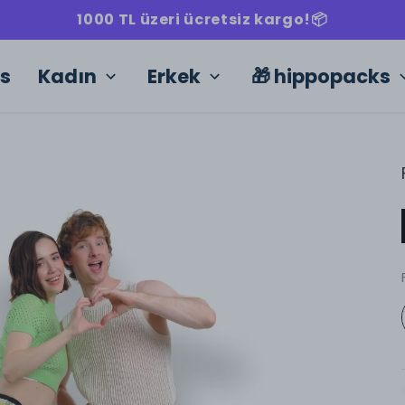
1000 TL üzeri ücretsiz kargo!📦
ks
Kadın
Erkek
🎁 hippopacks