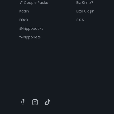
💕 Couple Packs
Biz Kimiz?
Kadın
Bize Ulaşın
Erkek
S.S.S
🎁hippopacks
🐾hippopets