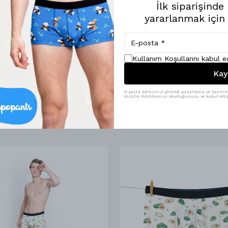
İlk siparişind
yararlanmak için
Kullanım Koşullarını kabul 
Kay
E-posta adresinizi girerek pazarlama ve tanıtım 
Gizlilik Politikamızı okuduğunuzu ve kabul ettiğ