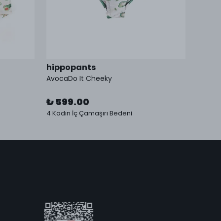
hippopants
hipp
AvocaDo It Cheeky
AvocaD
₺ 599.00
₺ 59
4 Kadın İç Çamaşırı Bedeni
4 Kadın