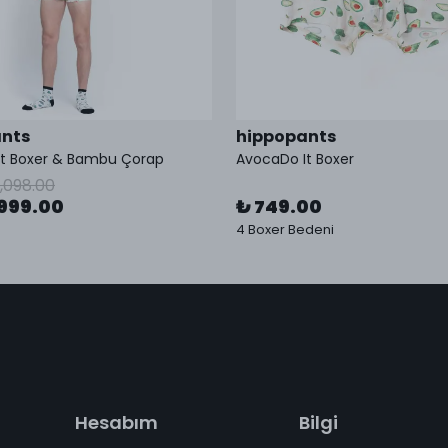
nts
hippopants
It Boxer & Bambu Çorap
AvocaDo It Boxer
1,098.00
999.00
₺ 749.00
4 Boxer Bedeni
Hesabım
Bilgi