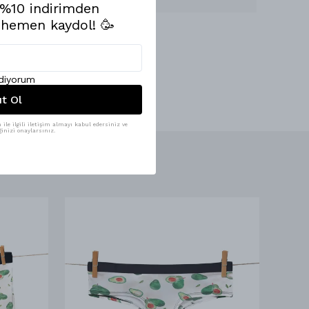
e %10 indirimden
 hemen kaydol! 🥳
ediyorum
ıt Ol
ile ilgili iletişim almayı kabul edersiniz ve
inizi onaylarsınız.