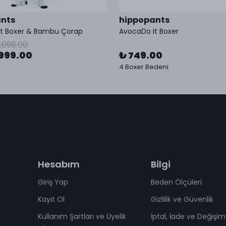
nts
hippopants
It Boxer & Bambu Çorap
AvocaDo It Boxer
1,098.00
999.00
₺ 749.00
4 Boxer Bedeni
Hesabım
Bilgi
Giriş Yap
Beden Ölçüleri
Kayıt Ol
Gizlilik ve Güvenlik
Kullanım Şartları ve Üyelik
İptal, İade ve Değişim 