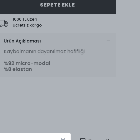
SEPETE EKLE
1000 TL üzeri
ücretsiz kargo
Ürün Açıklaması
Kaybolmanın dayanılmaz hafifliği
%92 micro-modal
%8 elastan