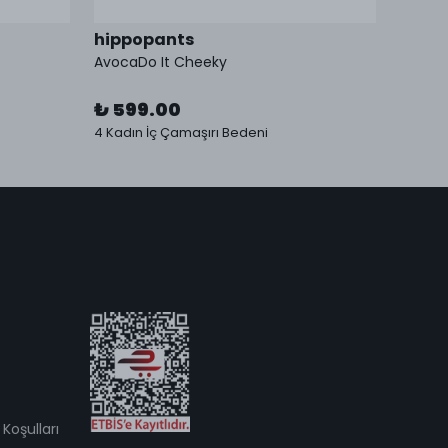
hippopants
hipp
AvocaDo It Cheeky
AvocaD
₺ 599.00
₺ 59
4 Kadın İç Çamaşırı Bedeni
4 Kadın
Koşulları