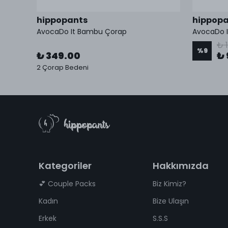
hippopants
hippopa
AvocaDo It Bambu Çorap
AvocaDo 
₺ 
%
9
₺ 349.00
₺ 
kleri
2 Çorap Bedeni
Kategoriler
Hakkımızda
💕 Couple Packs
Biz Kimiz?
Kadın
Bize Ulaşın
Erkek
S.S.S