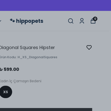
0
🐾 hippopets
Diagonal Squares Hipster
Ürün Kodu
:
H_XS_DiagonalSquares
₺ 599.00
Kadın İç Çamaşırı Bedeni
XS