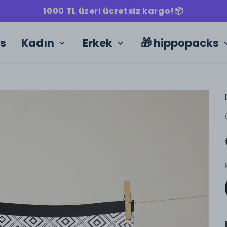
1000 TL üzeri ücretsiz kargo!📦
ks
Kadın
Erkek
🎁 hippopacks