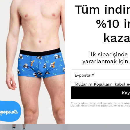
Tüm indi
%10 i
kaza
İlk siparişind
yararlanmak için
Kullanım Koşullarını kabul 
Kay
E-posta adresinizi girerek pazarlama ve tanıtım 
Gizlilik Politikamızı okuduğunuzu ve kabul ettiğ