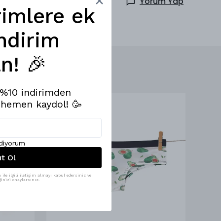
Yorum Yap
rimlere ek
ndirim
n! 🎉
e %10 indirimden
 hemen kaydol! 🥳
ediyorum
ıt Ol
ile ilgili iletişim almayı kabul edersiniz ve
inizi onaylarsınız.