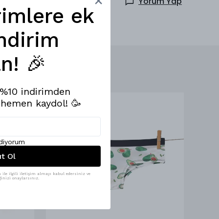
Yorum Yap
rimlere ek
ndirim
n! 🎉
e %10 indirimden
 hemen kaydol! 🥳
ediyorum
ıt Ol
ile ilgili iletişim almayı kabul edersiniz ve
inizi onaylarsınız.