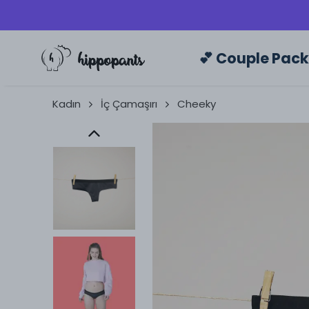
💕 Couple Pac
Kadın
İç Çamaşırı
Cheeky