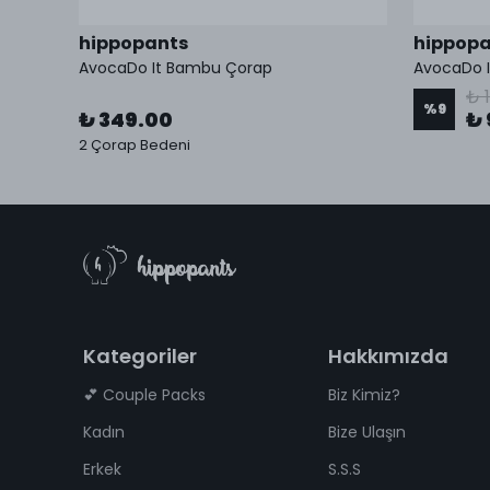
hippopants
hippopa
AvocaDo It Bambu Çorap
AvocaDo 
₺ 
%
9
₺ 349.00
₺ 
kleri
2 Çorap Bedeni
Kategoriler
Hakkımızda
💕 Couple Packs
Biz Kimiz?
Kadın
Bize Ulaşın
Erkek
S.S.S