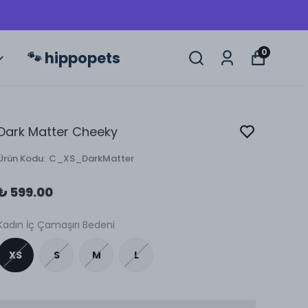
0
🐾 hippopets
Dark Matter Cheeky
Ürün Kodu
:
C_XS_DarkMatter
₺ 599.00
Kadın İç Çamaşırı Bedeni
XS
S
M
L