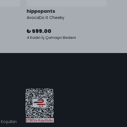
hippopants
hipp
AvocaDo It Cheeky
AvocaD
₺ 599.00
₺ 59
4 Kadın İç Çamaşırı Bedeni
4 Kadın
Koşulları