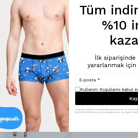
Tüm indi
%10 i
kaza
İlk siparişind
yararlanmak için
Kullanım Koşullarını kabul 
Kay
E-posta adresinizi girerek pazarlama ve tanıtım 
Gizlilik Politikamızı okuduğunuzu ve kabul ettiğ