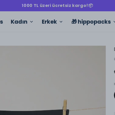
1000 TL üzeri ücretsiz kargo!📦
ks
Kadın
Erkek
🎁 hippopacks