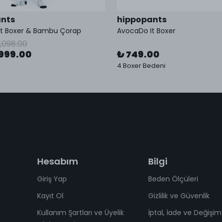
nts
hippopants
It Boxer & Bambu Çorap
AvocaDo It Boxer
1,098.00
999.00
₺ 749.00
4 Boxer Bedeni
Hesabım
Bilgi
Giriş Yap
Beden Ölçüleri
Kayıt Ol
Gizlilik ve Güvenlik
Kullanım Şartları ve Üyelik
İptal, İade ve Değişim 