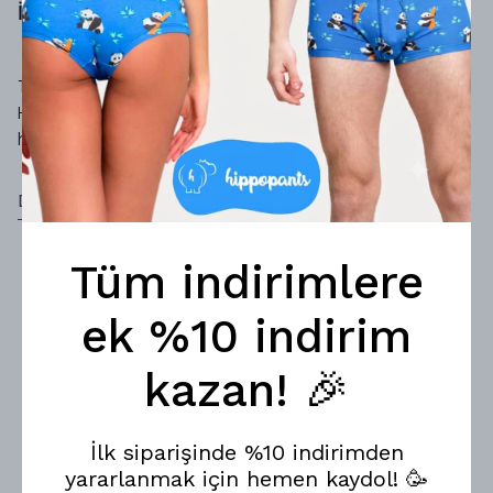
İç Çamaşırı Kesim Rehberi | Hippopants
Tanga, cheeky ve hipster arasındaki fark ne?
Hangi kesim sana uygun, hangi kıyafetin altına
hangisi giyilir? Kadın iç çamaşırı rehberimizde
her şeyi anlattık.
DEVAMINI OKU
Tüm indirimlere
ek %10 indirim
kazan! 🎉
İlk siparişinde %10 indirimden
yararlanmak için hemen kaydol! 🥳