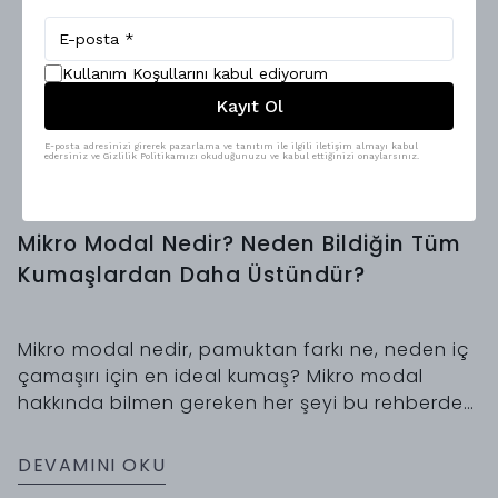
Kullanım Koşullarını kabul ediyorum
Kayıt Ol
E-posta adresinizi girerek pazarlama ve tanıtım ile ilgili iletişim almayı kabul
edersiniz ve Gizlilik Politikamızı okuduğunuzu ve kabul ettiğinizi onaylarsınız.
Mikro Modal Nedir? Neden Bildiğin Tüm
Kumaşlardan Daha Üstündür?
Mikro modal nedir, pamuktan farkı ne, neden iç
çamaşırı için en ideal kumaş? Mikro modal
hakkında bilmen gereken her şeyi bu rehberde
anlattık.
DEVAMINI OKU